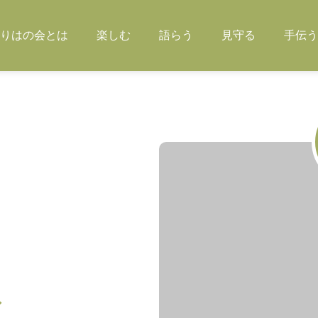
りはの会とは
楽しむ
語らう
見守る
手伝う
ズ