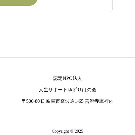
認定NPO法人
人生サポートゆずりはの会
〒500-8043 岐阜市奈波通1-65 善澄寺庫裡内
Copyright © 2025