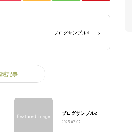
ブログサンプル4
関連記事
ブログサンプル2
2025.03.07