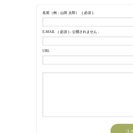
名前（例：山田 太郎）
( 必須 )
E-MAIL
( 必須 ) - 公開されません -
URL