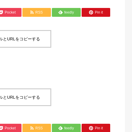
Pocket
RSS
feedly
Pin it
ルとURLをコピーする
ルとURLをコピーする
Pocket
RSS
feedly
Pin it