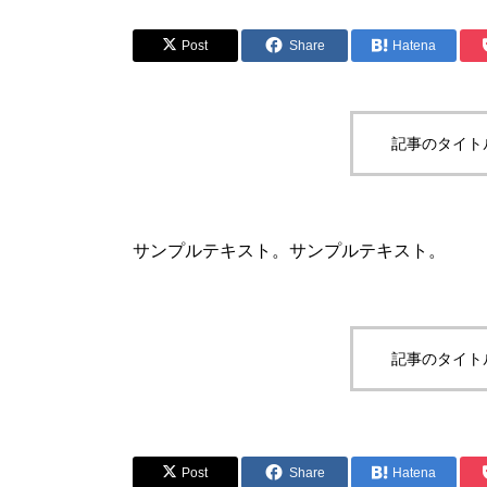
Post
Share
Hatena
記事のタイト
サンプルテキスト。サンプルテキスト。
記事のタイト
Post
Share
Hatena