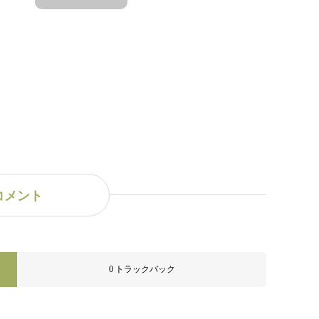
コメント
0 トラックバック